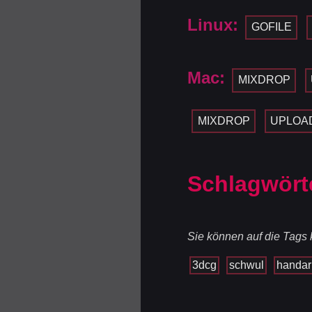
Linux:
GOFILE
Mac:
MIXDROP
MIXDROP
UPLOA
Schlagwört
Sie können auf die Tags k
3dcg
schwul
handar