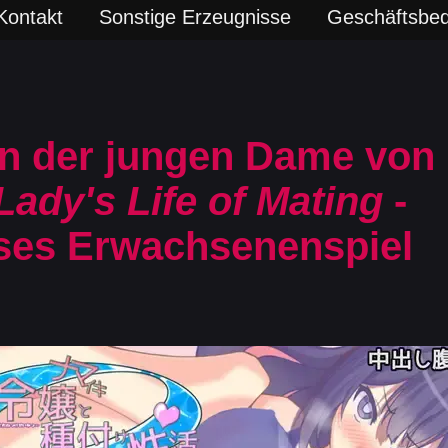
Kontakt
Sonstige Erzeugnisse
Geschäftsbe
n der jungen Dame von 
ady's Life of Mating
-
ses Erwachsenenspiel