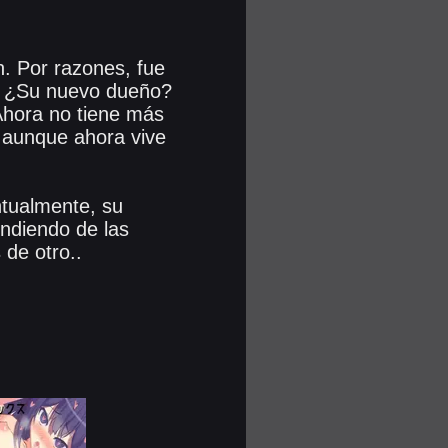
. Por razones, fue
. ¿Su nuevo dueño?
Ahora no tiene más
, aunque ahora vive
ntualmente, su
endiendo de las
de otro..