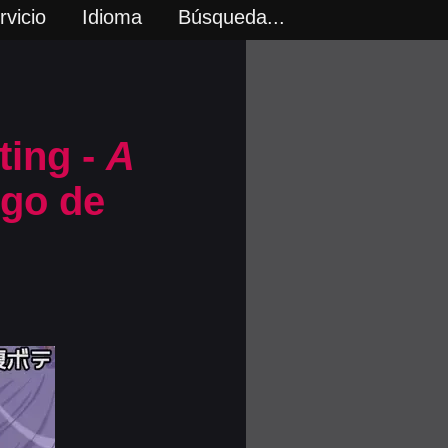
vicio
Idioma
Búsqueda...
ting -
A
ego de