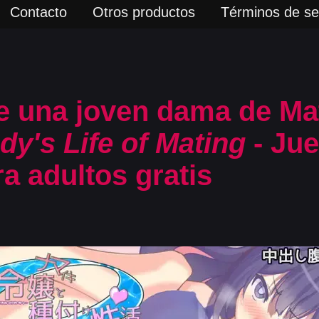
Contacto
Otros productos
Términos de ser
e una joven dama de Ma
y's Life of Mating
- Ju
a adultos gratis