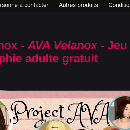
rsonne à contacter
Autres produits
Condition
nox -
AVA Velanox
- Jeu
hie adulte gratuit