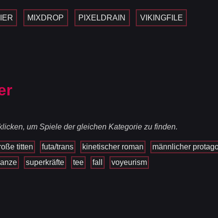
IER
MIXDROP
PIXELDRAIN
VIKINGFILE
er
licken, um Spiele der gleichen Kategorie zu finden.
roße titten
futa/trans
kinetischer roman
männlicher protago
anze
superkräfte
tee
fall
voyeurism