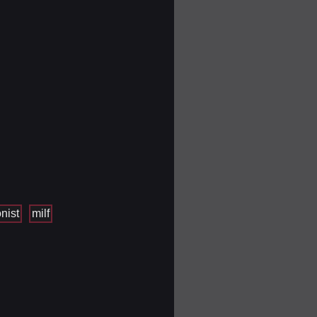
nist
milf