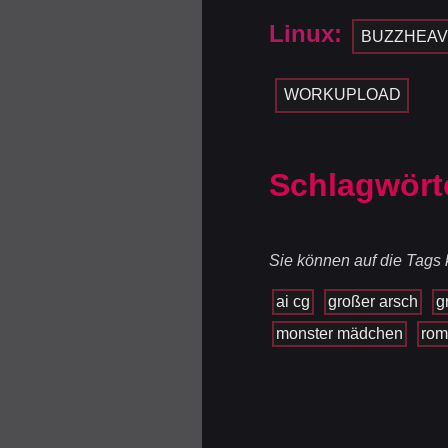
Linux:
BUZZHEAV
WORKUPLOAD
Schlagwört
Sie können auf die Tags k
ai cg
großer arsch
g
monster mädchen
rom