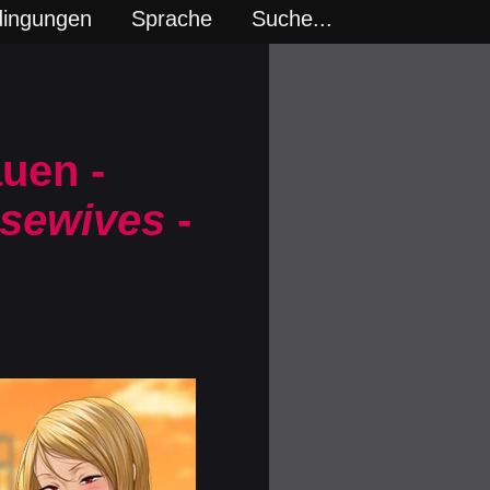
dingungen
Sprache
Suche...
uen -
usewives
-