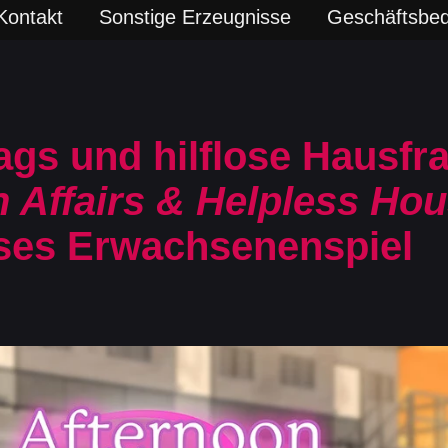
Kontakt
Sonstige Erzeugnisse
Geschäftsbe
gs und hilflose Hausfra
n Affairs & Helpless Ho
ses Erwachsenenspiel