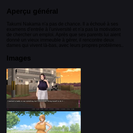
Aperçu général
Takumi Nakama n'a pas de chance. Il a échoué à ses
examens d'entrée à l'université et n'a pas la motivation
de chercher un emploi. Après que ses parents lui aient
donné un vieux immeuble à gérer, il rencontre deux
dames qui vivent là-bas, avec leurs propres problèmes..
Images