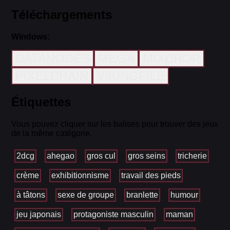
Téléchargements
Windows:
DATANODES
MEGA
MIXDROP
PIXELDRAIN
VIKINGFILE
Étiquettes
Vous pouvez cliquer sur les balises pour trouver des jeux
de la même catégorie.
2dcg
ahegao
gros cul
gros seins
tricherie
crème
exhibitionnisme
travail des pieds
à tâtons
sexe de groupe
branlette
humour
jeu japonais
protagoniste masculin
maman