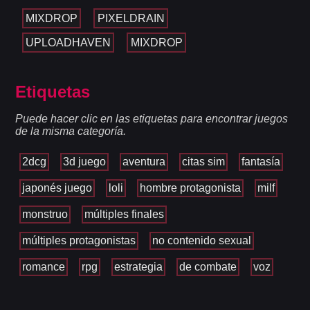
MIXDROP
PIXELDRAIN
UPLOADHAVEN
MIXDROP
Etiquetas
Puede hacer clic en las etiquetas para encontrar juegos
de la misma categoría.
2dcg
3d juego
aventura
citas sim
fantasía
japonés juego
loli
hombre protagonista
milf
monstruo
múltiples finales
múltiples protagonistas
no contenido sexual
romance
rpg
estrategia
de combate
voz