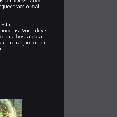
C INCLUÍDOS. Com
esqueceram o mal
 está
s homens. Você deve
 em uma busca para
a com traição, morte
a.