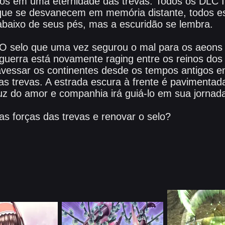
itos em uma eternidade das trevas. Todos os DL
 que se desvanecem em memória distante, todos 
baixo de seus pés, mas a escuridão se lembra.
 O selo que uma vez segurou o mal para os aeons
guerra está novamente raging entre os reinos do
ravessar os continentes desde os tempos antigos
das trevas. A estrada escura à frente é pavimentad
 luz do amor e companhia irá guiá-lo em sua jornad
as forças das trevas e renovar o selo?