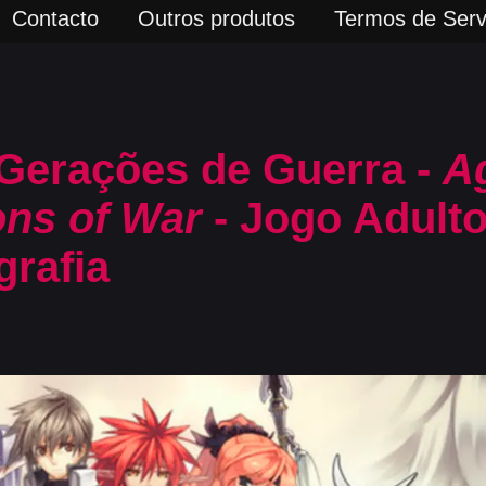
Contacto
Outros produtos
Termos de Serv
 Gerações de Guerra -
A
ons of War
- Jogo Adulto
grafia