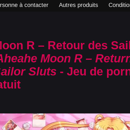
rsonne à contacter
Autres produits
Condition
oon R – Retour des Sai
Aheahe Moon R – Return
ailor Sluts
- Jeu de por
tuit