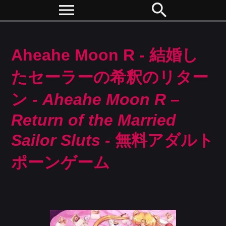
menu
search
Aheahe Moon R - 結婚し
たセーラーの希釈のリター
ン -
Aheahe Moon R –
Return of the Married
Sailor Sluts
- 無料アダルト
ポーンゲーム