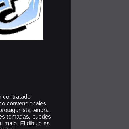
r contratado
co convencionales
protagonista tendrá
nes tomadas, puedes
l malo. El dibujo es