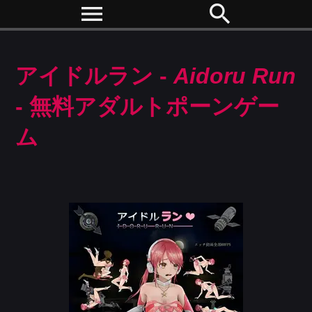
menu
search
アイドルラン -
Aidoru Run
- 無料アダルトポーンゲー
ム