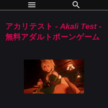
menu
search
アカリテスト -
Akali Test
-
無料アダルトポーンゲーム