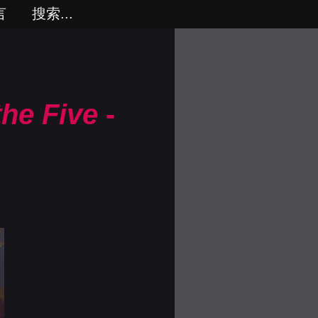
言
搜索...
the Five
-