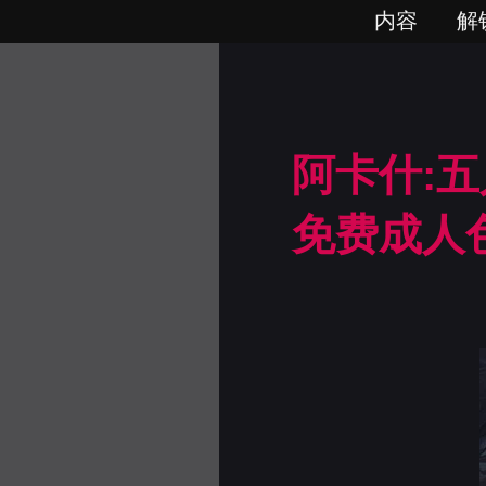
内容
解
阿卡什:五
免费成人