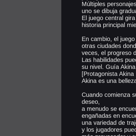
Múltiples personaje
uno se dibuja gradu
El juego central gir
historia principal 
En cambio, el juego
otras ciudades dond
veces, el progreso d
Las habilidades pu
su nivel. Guía Akina
[Protagonista Akina "
Akina es una bellez
Cuando comienza su
deseo,
a menudo se encuent
engañadas en encue
una variedad de traj
y los jugadores pued