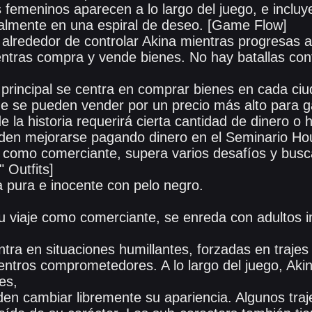
s femeninos aparecen a lo largo del juego, e inclu
almente en una espiral de deseo. [Game Flow]
a alrededor de controlar Akina mientras progresas a
mientras compra y vende bienes. No hay batallas co
 principal se centra en comprar bienes en cada ci
e se pueden vender por un precio más alto para g
e la historia requerirá cierta cantidad de dinero o 
eden mejorarse pagando dinero en el Seminario H
 como comerciante, supera varios desafíos y busca 
 Outfits]
a pura e inocente con pelo negro.
 viaje como comerciante, se enreda con adultos i
ra en situaciones humillantes, forzadas en traje
ntros comprometedores. A lo largo del juego, Aki
es,
en cambiar libremente su apariencia. Algunos traje