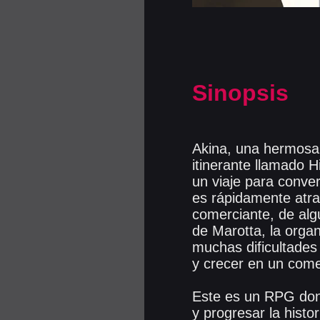
Sinopsis
Akina, una hermosa 
itinerante llamado H
un viaje para conver
es rápidamente atra
comerciante, de al
de Marotta, la orga
muchas dificultades
y crecer en un come
Este es un RPG don
y progresar la hist