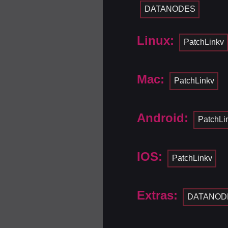
DATANODES
Linux:
PatchLinkv
Mac:
PatchLinkv
Android:
PatchLi
IOS:
PatchLinkv
Extras:
DATANOD