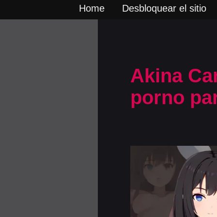
Home
Desbloquear el sitio
Akina Ca
porno par