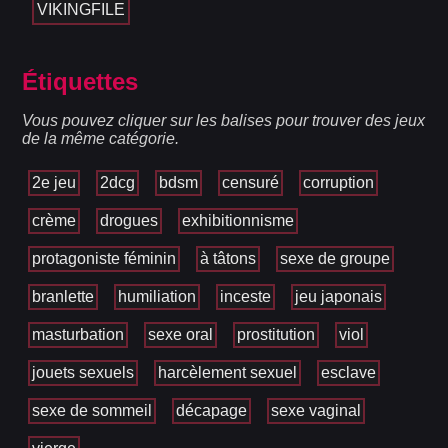
VIKINGFILE
Étiquettes
Vous pouvez cliquer sur les balises pour trouver des jeux
de la même catégorie.
2e jeu
2dcg
bdsm
censuré
corruption
crème
drogues
exhibitionnisme
protagoniste féminin
à tâtons
sexe de groupe
branlette
humiliation
inceste
jeu japonais
masturbation
sexe oral
prostitution
viol
jouets sexuels
harcèlement sexuel
esclave
sexe de sommeil
décapage
sexe vaginal