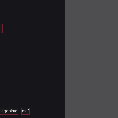
E
tagonista
milf