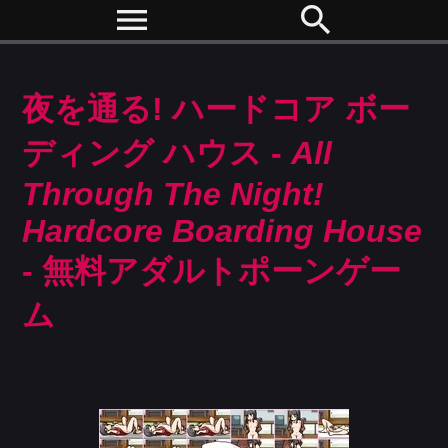
menu
search
夜を通る! ハードコア ボー
ディング ハウス -
All
Through The Night!
Hardcore Boarding House
- 無料アダルトポーンゲー
ム