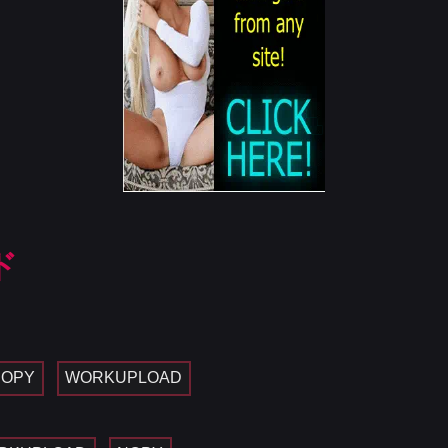
ド
NOPY
WORKUPLOAD