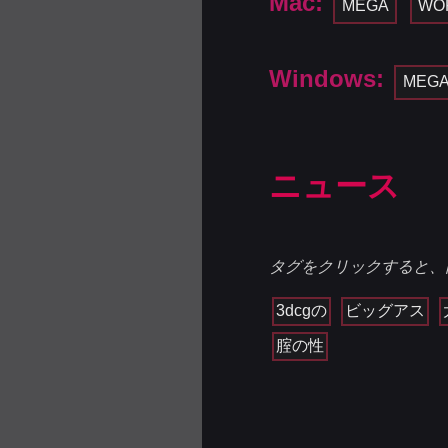
Mac:
MEGA
WO
Windows:
MEG
ニュース
タグをクリックすると、
3dcgの
ビッグアス
腟の性