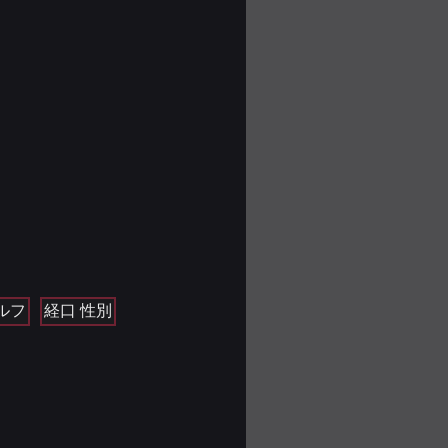
ルフ
経口 性別