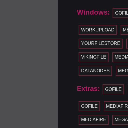
Windows:
GOFI
WORKUPLOAD
M
YOURFILESTORE
VIKINGFILE
MEDI
DATANODES
ME
Extras:
GOFILE
GOFILE
MEDIAFI
MEDIAFIRE
MEG