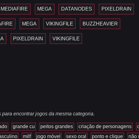
MEDIAFIRE
MEGA
DATANODES
PIXELDRAIN
AFIRE
MEGA
VIKINGFILE
BUZZHEAVIER
GA
PIXELDRAIN
VIKINGFILE
s para encontrar jogos da mesma categoria.
ado
grande cu
peitos grandes
criação de personagens
asculino
milf
jogo móvel
sexo oral
ponto e clique
não 