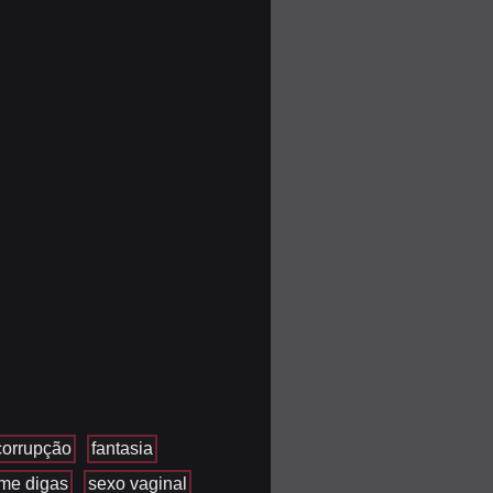
corrupção
fantasia
me digas
sexo vaginal