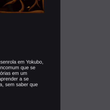
desenrola em Yokubo,
 incomum que se
mórias em um
aprender a se
a, sem saber que