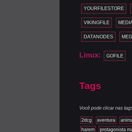
YOURFILESTORE
VIKINGFILE
MEDI
DATANODES
ME
Linux:
GOFILE
Tags
Você pode clicar nas tag
2dcg
aventura
anim
harem
protagonista m