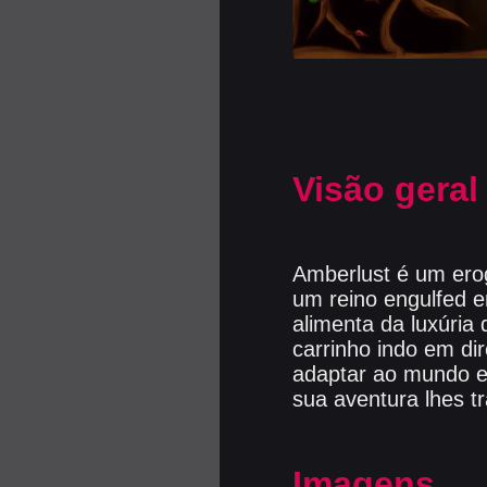
Visão geral
Amberlust é um erog
um reino engulfed 
alimenta da luxúri
carrinho indo em di
adaptar ao mundo e
sua aventura lhes t
Imagens