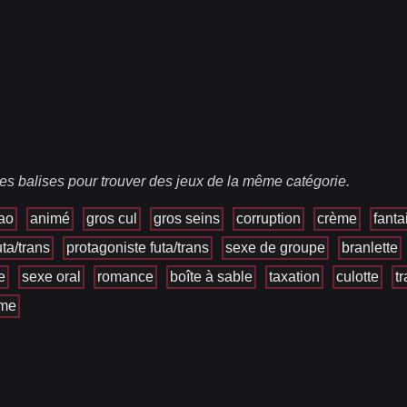
es balises pour trouver des jeux de la même catégorie.
ao
animé
gros cul
gros seins
corruption
crème
fanta
uta/trans
protagoniste futa/trans
sexe de groupe
branlette
e
sexe oral
romance
boîte à sable
taxation
culotte
t
sme