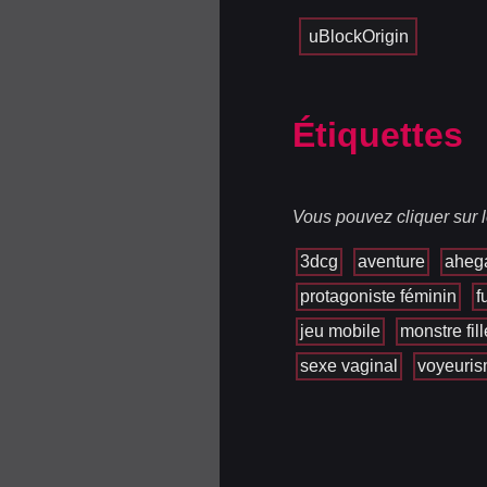
uBlockOrigin
Étiquettes
Vous pouvez cliquer sur l
3dcg
aventure
aheg
protagoniste féminin
f
jeu mobile
monstre fill
sexe vaginal
voyeuri