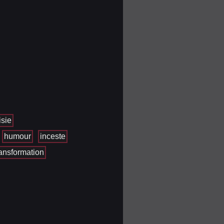
isie
humour
inceste
ransformation