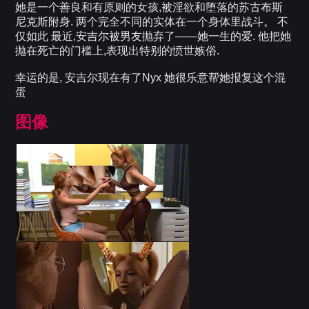
她是一个善良和有原则的女孩,被淫欲和堕落的苏古布斯
尼克斯附身. 两个完全不同的实体在一个身体里战斗。 不
仅如此 最近,安吉尔被男友抛弃了——她一生的爱. 他把她
抛在死亡的门槛上,表现出特别的愤世嫉俗.
幸运的是, 安吉尔现在有了Nyx 她很乐意帮她报复这个混
蛋
图像