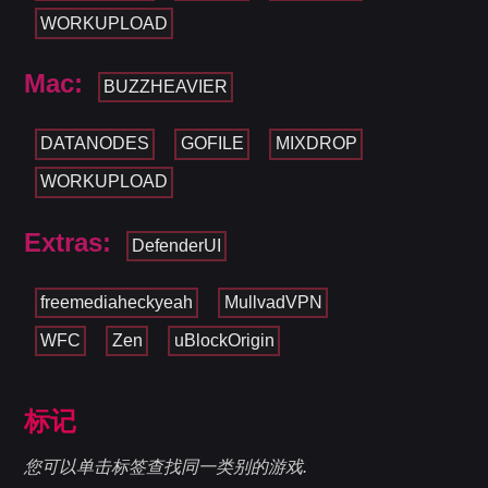
WORKUPLOAD
Mac:
BUZZHEAVIER
DATANODES
GOFILE
MIXDROP
WORKUPLOAD
Extras:
DefenderUI
freemediaheckyeah
MullvadVPN
WFC
Zen
uBlockOrigin
标记
您可以单击标签查找同一类别的游戏.