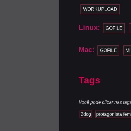
WORKUPLOAD
Linux:
GOFILE
Mac:
GOFILE
M
Tags
Você pode clicar nas tag
2dcg
protagonista fem