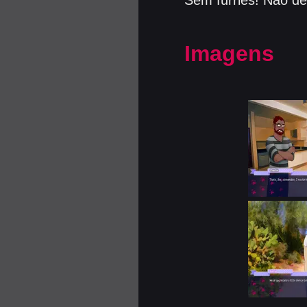
Sem furries! Não dei
Imagens