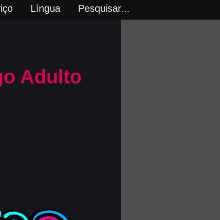
iço
Língua
Pesquisar...
go Adulto