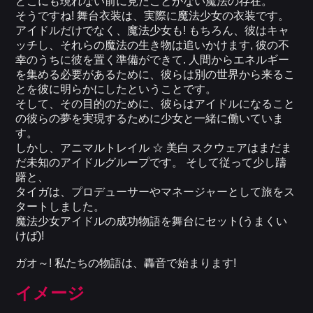
どこにも現れない前に見たことがない魔法の存在。
そうですね! 舞台衣装は、実際に魔法少女の衣装です。
アイドルだけでなく、魔法少女も! もちろん、彼はキャ
ッチし、それらの魔法の生き物は追いかけます, 彼の不
幸のうちに彼を置く準備ができて. 人間からエネルギー
を集める必要があるために、彼らは別の世界から来るこ
とを彼に明らかにしたということです。
そして、その目的のために、彼らはアイドルになること
の彼らの夢を実現するために少女と一緒に働いていま
す。
しかし、アニマルトレイル ☆ 美白 スクウェアはまだま
だ未知のアイドルグループです。 そして従って少し躊
躇と、
タイガは、プロデューサーやマネージャーとして旅をス
タートしました。
魔法少女アイドルの成功物語を舞台にセット(うまくい
けば)!
ガオ～! 私たちの物語は、轟音で始まります!
イメージ