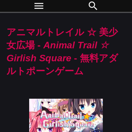
menu
search
アニマルトレイル ☆ 美少
女広場 -
Animal Trail ☆
Girlish Square
- 無料アダ
ルトポーンゲーム