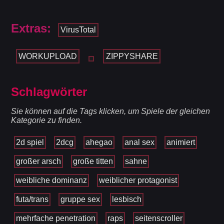
Extras:
VirusTotal
WORKUPLOAD
ZIPPYSHARE
Schlagwörter
Sie können auf die Tags klicken, um Spiele der gleichen
Kategorie zu finden.
2d spiel
2dcg
ahegao
anal sex
animiert
großer arsch
große titten
sahne
weibliche dominanz
weiblicher protagonist
futa/trans
gruppe sex
lesbisch
mehrfache penetration
raps
seitenscroller