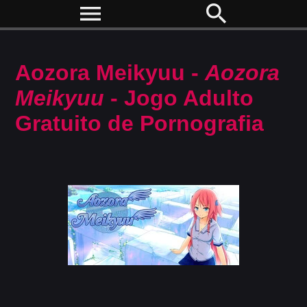
menu
search
Aozora Meikyuu -
Aozora
Meikyuu
- Jogo Adulto
Gratuito de Pornografia