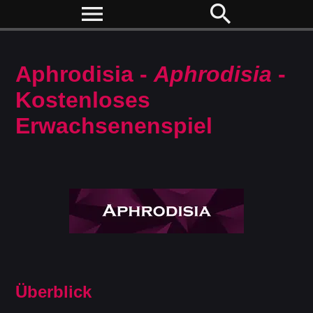
menu
search
Aphrodisia -
Aphrodisia
-
Kostenloses
Erwachsenenspiel
Überblick