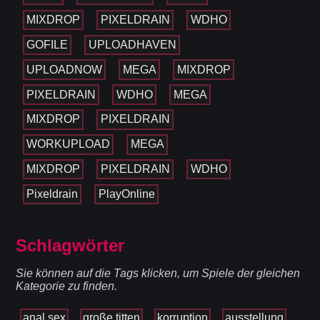
MIXDROP
PIXELDRAIN
WDHO
GOFILE
UPLOADHAVEN
UPLOADNOW
MEGA
MIXDROP
PIXELDRAIN
WDHO
MEGA
MIXDROP
PIXELDRAIN
WORKUPLOAD
MEGA
MIXDROP
PIXELDRAIN
WDHO
Pixeldrain
PlayOnline
Schlagwörter
Sie können auf die Tags klicken, um Spiele der gleichen
Kategorie zu finden.
anal sex
große titten
korruption
ausstellung