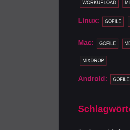
WORKUPLOAD
M
Linux:
GOFILE
Mac:
GOFILE
M
MIXDROP
Android:
GOFILE
Schlagwört