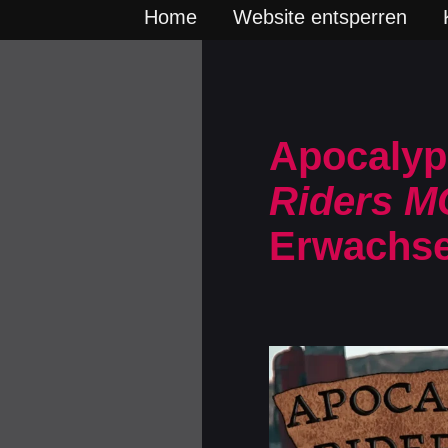
Home
Website entsperren
Apocalyp
Riders M
Erwachse