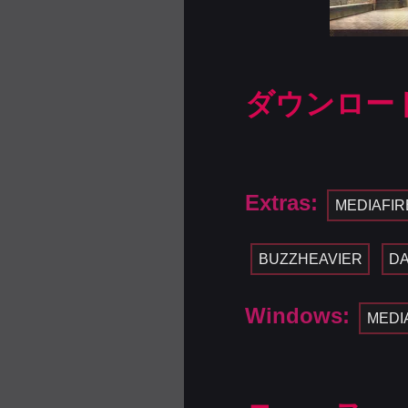
ダウンロー
Extras:
MEDIAFIR
BUZZHEAVIER
D
Windows:
MEDI