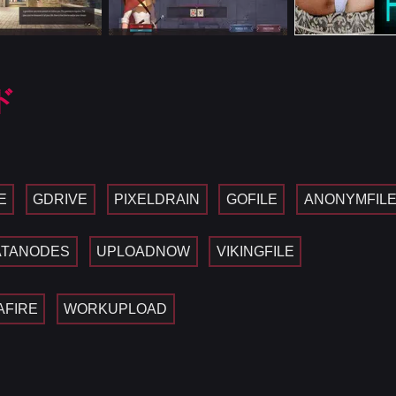
ド
E
GDRIVE
PIXELDRAIN
GOFILE
ANONYMFIL
ATANODES
UPLOADNOW
VIKINGFILE
AFIRE
WORKUPLOAD