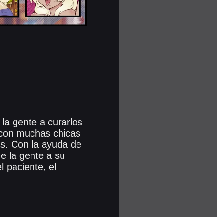
la gente a curarlos
á con muchas chicas
es. Con la ayuda de
e la gente a su
l paciente, el