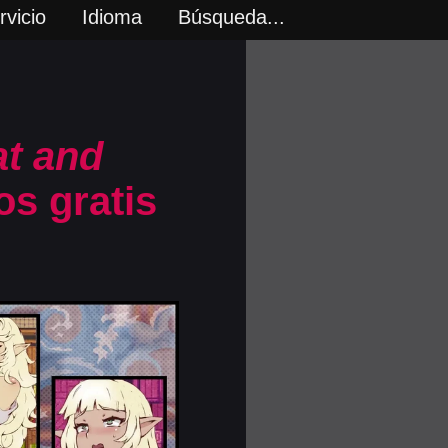
vicio
Idioma
Búsqueda...
at and
os gratis