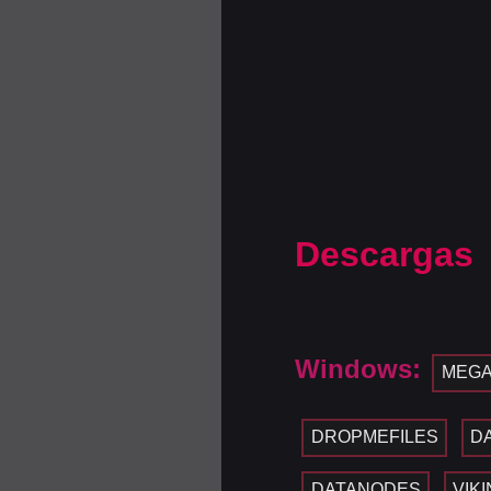
Descargas
Windows:
MEG
DROPMEFILES
D
DATANODES
VIK