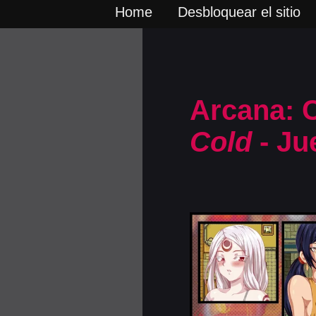
Home
Desbloquear el sitio
Arcana: C
Cold
- Ju