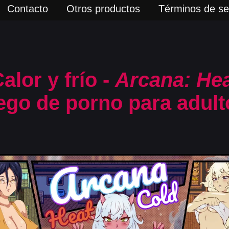
Contacto
Otros productos
Términos de ser
alor y frío -
Arcana: He
ego de porno para adult