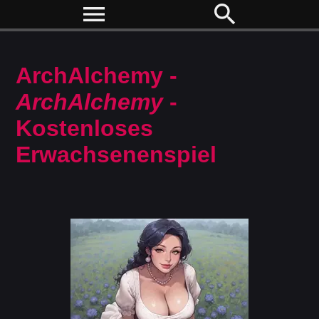
menu
search
ArchAlchemy -
ArchAlchemy
-
Kostenloses
Erwachsenenspiel