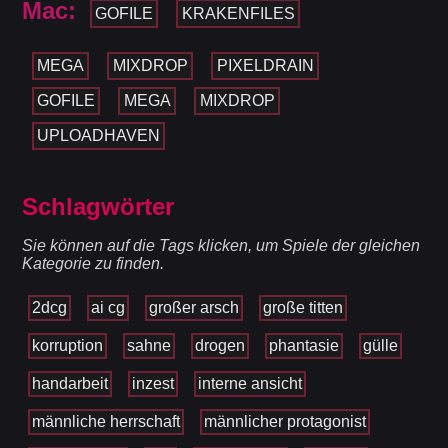
Mac:
GOFILE
KRAKENFILES
MEGA
MIXDROP
PIXELDRAIN
GOFILE
MEGA
MIXDROP
UPLOADHAVEN
Schlagwörter
Sie können auf die Tags klicken, um Spiele der gleichen
Kategorie zu finden.
2dcg
ai cg
großer arsch
große titten
korruption
sahne
drogen
phantasie
gülle
handarbeit
inzest
interne ansicht
männliche herrschaft
männlicher protagonist