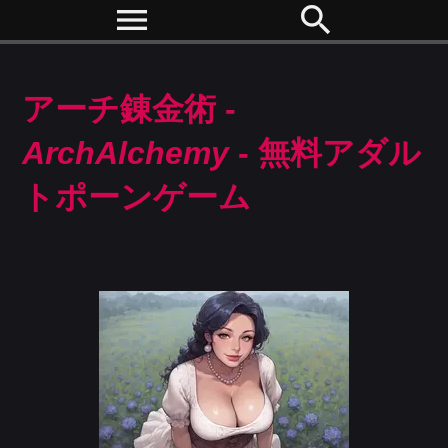
menu
search
アーチ錬金術 -
ArchAlchemy
- 無料アダル
トポーンゲーム