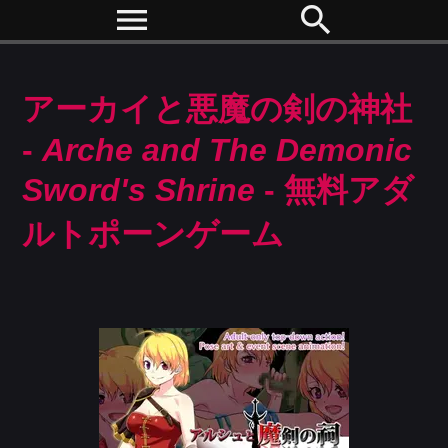
menu
search
アーカイと悪魔の剣の神社
-
Arche and The Demonic
Sword's Shrine
- 無料アダ
ルトポーンゲーム