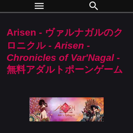
menu
search
Arisen - ヴァルナガルのク
ロニクル -
Arisen -
Chronicles of Var'Nagal
-
無料アダルトポーンゲーム