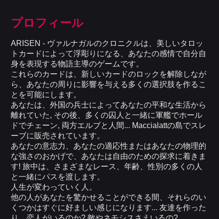
プロフィール
ARISEN - ヴァルナガルのクロニクルは、美しいタロッ
トカードによって浮彫りになる、あなたの感情で自分自
身を表現する物語主導のゲームです。
これらのカードは、新しいカードのロックを解除しなが
ら、あなたの周りに影響を与える多くの選択肢を作るこ
とを可能にします。
あなたは、外国の兵士によってあなたの平和な生活から
離れていた, その後、多くの囚人と一緒に軍艦でホール
ドでチェーン, 両方エルブと人間... Maccialattの島でスレ
ーブに販売されています。
あなたの意志力、あなたの適応性またはあなたの物理的
な強さのおかげで、あなたは自由のための探求に着きま
す! 旅中は、さまざまなレース、年齢、性別の多くの人
と一緒にパスを渡します。
人生が変わっていく人。
他の人があなたを驚かせることができる間、それらのい
くつかはすぐに好ましい感じになります... 友達を作った
り、恋人がいるのか? 敵やネモシスさえいるの?