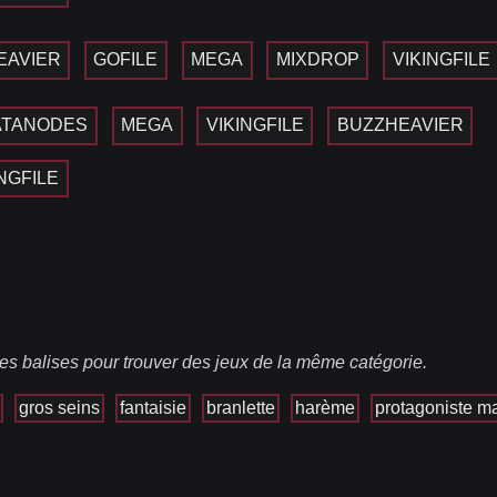
EAVIER
GOFILE
MEGA
MIXDROP
VIKINGFILE
ATANODES
MEGA
VIKINGFILE
BUZZHEAVIER
INGFILE
es balises pour trouver des jeux de la même catégorie.
gros seins
fantaisie
branlette
harème
protagoniste m