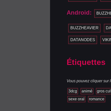
Android:
BUZZH
BUZZHEAVIER
D
DATANODES
VIK
Étiquettes
Vous pouvez cliquer sur l
3dcg
animé
gros cul
sexe oral
romance