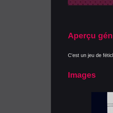
Aperçu gén
C'est un jeu de fét
Images