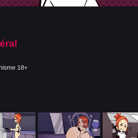
éral
ichisme 18+