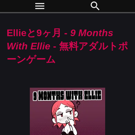
menu
search
Ellieと9ヶ月 -
9 Months
With Ellie
- 無料アダルトポ
ーンゲーム