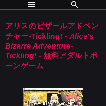
menu
search
アリスのビザールアドベン
チャー-Tickling! -
Alice's
Bizarre Adventure-
Tickling!
- 無料アダルトポ
ーンゲーム