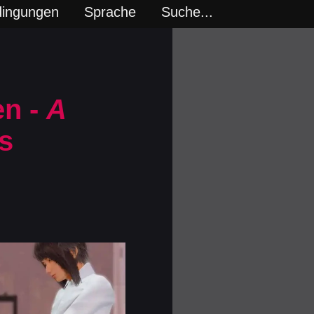
dingungen
Sprache
Suche...
en -
A
s