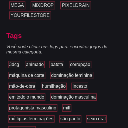
MEGA
MIXDROP
PIXELDRAIN
YOURFILESTORE
Tags
Você pode clicar nas tags para encontrar jogos da
mesma categoria.
3dcg
animado
batota
corrupção
máquina de corte
dominação feminina
mão-de-obra
humilhação
incesto
em todo o mundo
dominação masculina
protagonista masculino
milf
múltiplas terminações
são paulo
sexo oral