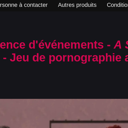
rsonne à contacter
Autres produits
Condition
ence d'événements -
A 
- Jeu de pornographie 