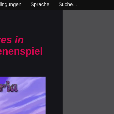
dingungen
Sprache
Suche...
es in
enenspiel