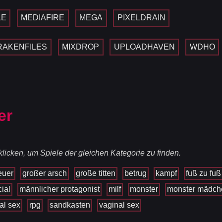
LE
MEDIAFIRE
MEGA
PIXELDRAIN
RAKENFILES
MIXDROP
UPLOADHAVEN
WDHO
er
licken, um Spiele der gleichen Kategorie zu finden.
euer
großer arsch
große titten
betrug
kampf
fuß zu fuß
cial
männlicher protagonist
milf
monster
monster mädch
al sex
rpg
sandkasten
vaginal sex