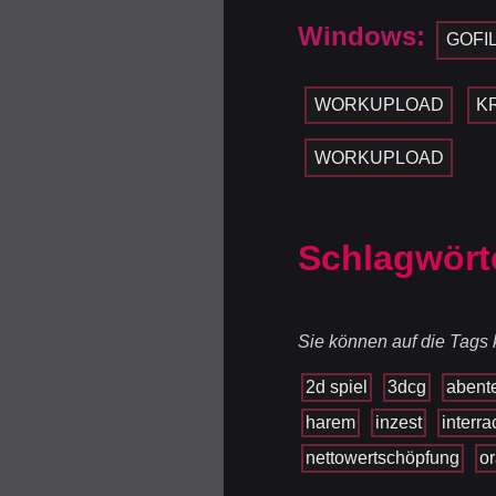
Windows:
GOFI
WORKUPLOAD
K
WORKUPLOAD
Schlagwört
Sie können auf die Tags k
2d spiel
3dcg
abent
harem
inzest
interra
nettowertschöpfung
or