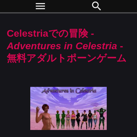
menu
search
Celestriaでの冒険 -
Adventures in Celestria
-
無料アダルトポーンゲーム