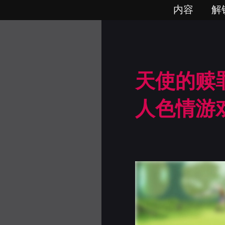
内容
解
天使的赎罪
人色情游