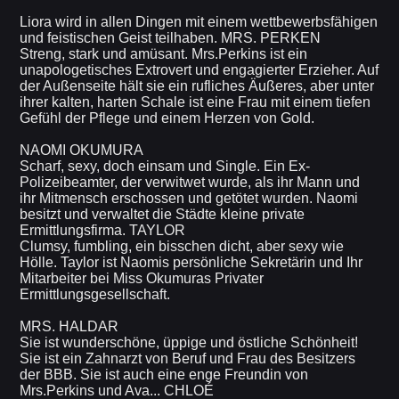
Liora wird in allen Dingen mit einem wettbewerbsfähigen
und feistischen Geist teilhaben. MRS. PERKEN
Streng, stark und amüsant. Mrs.Perkins ist ein
unapologetisches Extrovert und engagierter Erzieher. Auf
der Außenseite hält sie ein rufliches Äußeres, aber unter
ihrer kalten, harten Schale ist eine Frau mit einem tiefen
Gefühl der Pflege und einem Herzen von Gold.
NAOMI OKUMURA
Scharf, sexy, doch einsam und Single. Ein Ex-
Polizeibeamter, der verwitwet wurde, als ihr Mann und
ihr Mitmensch erschossen und getötet wurden. Naomi
besitzt und verwaltet die Städte kleine private
Ermittlungsfirma. TAYLOR
Clumsy, fumbling, ein bisschen dicht, aber sexy wie
Hölle. Taylor ist Naomis persönliche Sekretärin und Ihr
Mitarbeiter bei Miss Okumuras Privater
Ermittlungsgesellschaft.
MRS. HALDAR
Sie ist wunderschöne, üppige und östliche Schönheit!
Sie ist ein Zahnarzt von Beruf und Frau des Besitzers
der BBB. Sie ist auch eine enge Freundin von
Mrs.Perkins und Ava... CHLOÉ