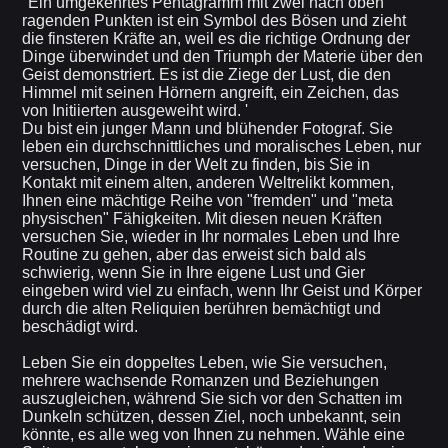
"Ein umgekehrtes Pentagramm mit zwei nach oben
ragenden Punkten ist ein Symbol des Bösen und zieht
die finsteren Kräfte an, weil es die richtige Ordnung der
Dinge überwindet und den Triumph der Materie über den
Geist demonstriert. Es ist die Ziege der Lust, die den
Himmel mit seinen Hörnern angreift, ein Zeichen, das
von Initiierten ausgeweiht wird. '
Du bist ein junger Mann und blühender Fotograf. Sie
leben ein durchschnittliches und moralisches Leben, nur
versuchen, Dinge in der Welt zu finden, bis Sie in
Kontakt mit einem alten, anderen Weltrelikt kommen,
Ihnen eine mächtige Reihe von "fremden" und "meta
physischen" Fähigkeiten. Mit diesen neuen Kräften
versuchen Sie, wieder in Ihr normales Leben und Ihre
Routine zu gehen, aber das erweist sich bald als
schwierig, wenn Sie in Ihre eigene Lust und Gier
eingeben wird viel zu einfach, wenn Ihr Geist und Körper
durch die alten Reliquien berühren bemächtigt und
beschädigt wird.
Leben Sie ein doppeltes Leben, wie Sie versuchen,
mehrere wachsende Romanzen und Beziehungen
auszugleichen, während Sie sich vor den Schatten im
Dunkeln schützen, dessen Ziel, noch unbekannt, sein
könnte, es alle weg von Ihnen zu nehmen. Wähle eine