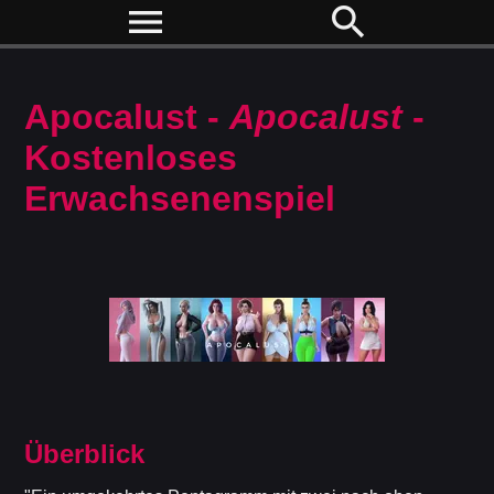
menu
search
Apocalust -
Apocalust
-
Kostenloses
Erwachsenenspiel
Überblick