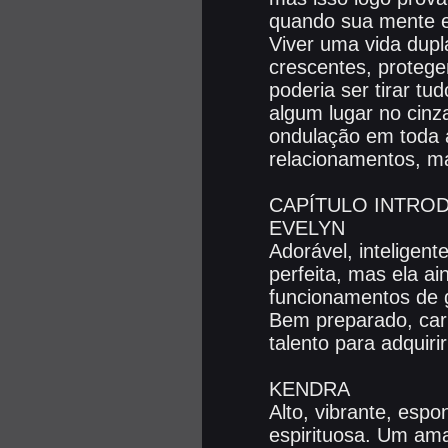
quando sua mente e 
Viver uma vida dupl
crescentes, protege
poderia ser tirar t
algum lugar no cinz
ondulação em toda 
relacionamentos, ma
CAPÍTULO INTRO
EVELYN
Adorável, inteligen
perfeita, mas ela 
funcionamentos de 
Bem preparado, cari
talento para adquiri
KENDRA
Alto, vibrante, esp
espirituosa. Um ama