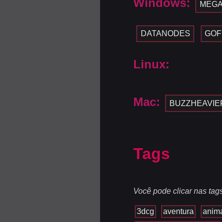
Windows:
MEG
DATANODES
GOF
Linux:
Mac:
BUZZHEAVIE
Tags
Você pode clicar nas tag
3dcg
aventura
anim