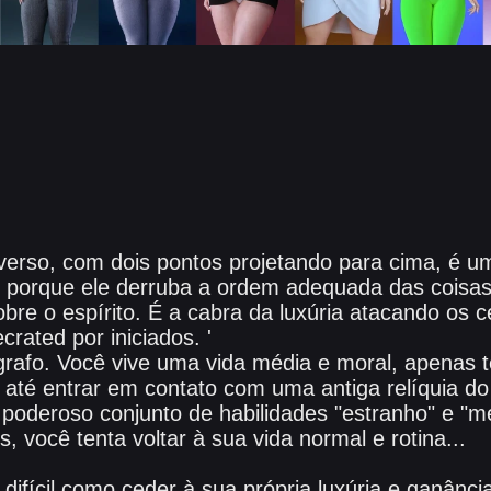
erso, com dois pontos projetando para cima, é u
ras porque ele derruba a ordem adequada das coisa
sobre o espírito. É a cabra da luxúria atacando os
crated por iniciados. '
rafo. Você vive uma vida média e moral, apenas t
até entrar em contato com uma antiga relíquia d
oderoso conjunto de habilidades "estranho" e "me
 você tenta voltar à sua vida normal e rotina...
difícil como ceder à sua própria luxúria e ganância