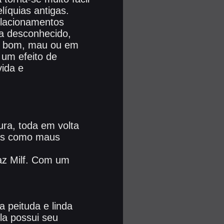
íquias antigas.
elacionamentos
da desconhecido,
ja bom, mau ou em
 um efeito de
ida e
ura, toda em volta
sas como maus
az Milf. Com um
 peituda e linda
la possui seu