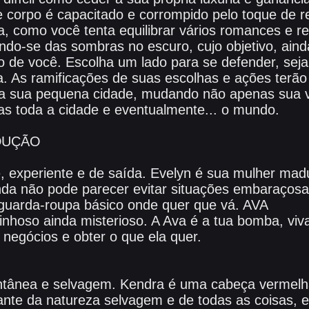
corpo é capacitado e corrompido pelo toque de rel
a, como você tenta equilibrar vários romances e r
ndo-se das sombras no escuro, cujo objetivo, ain
udo de você. Escolha um lado para se defender, se
a. As ramificações de suas escolhas e ações terão
a sua pequena cidade, mudando não apenas sua v
s toda a cidade e eventualmente... o mundo.
DUÇÃO
te, experiente e de saída. Evelyn é sua mulher mad
ainda não pode parecer evitar situações embaraço
guarda-roupa básico onde quer que vá. AVA
nhoso ainda misterioso. A Ava é a tua bomba, viv
r negócios e obter o que ela quer.
ontânea e selvagem. Kendra é uma cabeça vermelha
nte da natureza selvagem e de todas as coisas, e