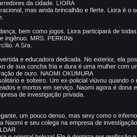
arredores da cidade. LIORA
cional, mas ainda brincalhão e flerte. Liora é o s
m.
ança, bem como jogos. Liora participará de toda
vo e ingênuo. MRS. PERKINs
cílio. A Sra.
vertida e educadora dedicada. No exterior, ela pos
o de sua concha fria e dura é uma mulher com u
oração de ouro. NAOMI OKUMURA
solitário e solteiro. Um ex-policial viúvou quando o
leados e mortos em serviço. Naomi agora é dona e
presa de investigação privada.
gante, um pouco denso, mas sexy como o inferno.
da Naomi e seu colega na empresa de investigação
ALDAR
osa e oriental beleza! Ela é dentista por profissão 