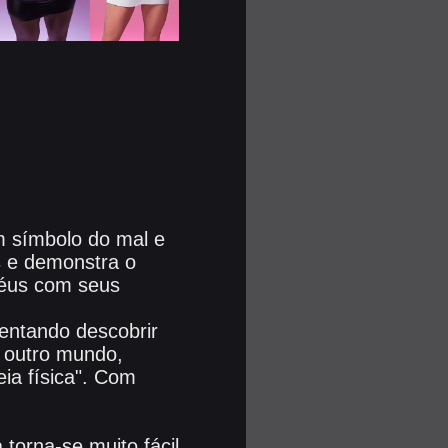
m símbolo do mal e
s e demonstra o
 céus com seus
entando descobrir
o outro mundo,
ia física". Com
 torna-se muito fácil