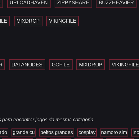
A
UPLOADHAVEN
ZIPPYSHARE
BUZZHEAVIER
ILE
MIXDROP
VIKINGFILE
R
DATANODES
GOFILE
MIXDROP
VIKINGFILE
s para encontrar jogos da mesma categoria.
ado
grande cu
peitos grandes
cosplay
namoro sim
in