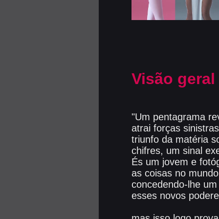
Visão geral
"Um pentagrama rev
atrai forças sinist
triunfo da matéria 
chifres, um sinal exe
És um jovem e fotóg
as coisas no mundo 
concedendo-lhe um p
esses novos poderes,
mas isso logo prova 