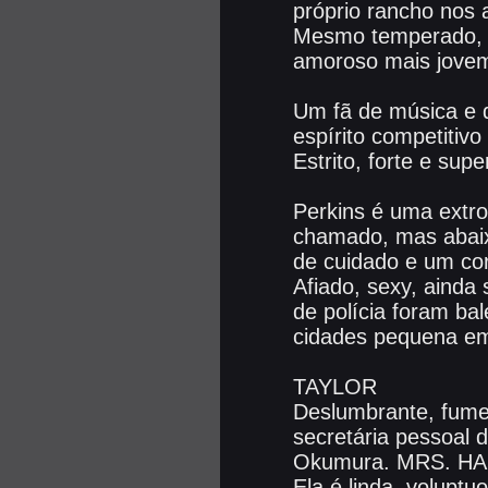
próprio rancho nos 
Mesmo temperado, ra
amoroso mais jove
Um fã de música e d
espírito competiti
Estrito, forte e super
Perkins é uma extro
chamado, mas abaix
de cuidado e um c
Afiado, sexy, ainda 
de polícia foram ba
cidades pequena em
TAYLOR
Deslumbrante, fume
secretária pessoal 
Okumura. MRS. H
Ela é linda, voluptu