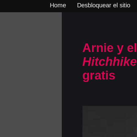
Home
Desbloquear el sitio
Arnie y e
Hitchhike
gratis