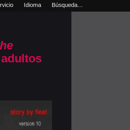
vicio
Idioma
Búsqueda...
the
 adultos