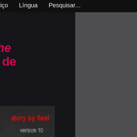
iço
Língua
Pesquisar...
he
 de