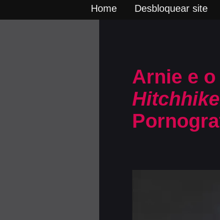
Home
Desbloquear site
Arnie e o
Hitchhike
Pornogra