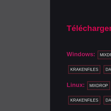
Télécharge
Windows:
MIXD
KRAKENFILES
D
Linux:
MIXDROP
KRAKENFILES
D