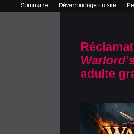
Sommaire
Déverrouillage du site
Pe
Réclamati
Warlord'
adulte gra