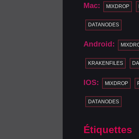
Mac:
MIXDROP
DATANODES
Android:
MIXDR
KRAKENFILES
D
IOS:
MIXDROP
DATANODES
Étiquettes