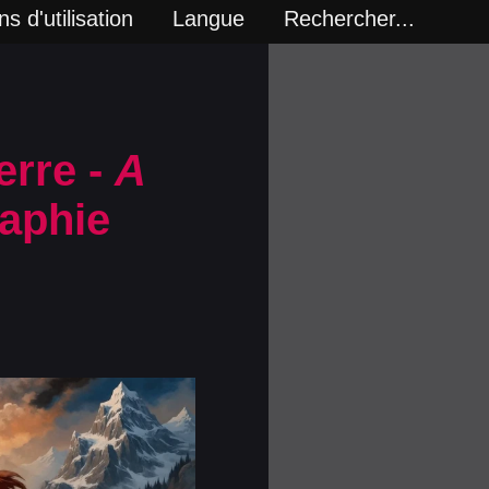
s d'utilisation
Langue
Rechercher...
erre -
A
aphie